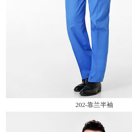
202-靠兰半袖